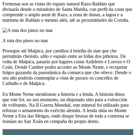
Fermosas son as vistas do espazo natural Razo-Baldaio que
divisarás dende o miradoiro de Santa Mariña, cun perfil da costa que
comprende o amplo areal de Razo, a zona de dunas, a lagoa e a
marisma de Baldaio e mesmo alén, até as proximidades da Coruña.
A ruta dos pinos no mar
Prosegue até Malpica, por camiños á beiriña do mar que che
permitirán cheiralo, ulilo e espialo entre as follas dos piñeiros. De
volta de Malpica, pasarás por lugares como Ardeleiro e Loroxo e O
Ceán. Dende Cambre podes acceder ao Monte Neme, e recuperar
folgos gozando da panorámica da comarca que che ofrece. Dende o
seu alto poderás contemplar a vista de paxaro os concellos de
Carballo e de Malpica.
En Monte Neme mestúranse a historia e a lenda. A historia dinos
que este foi, no seu momento, un disputado sitio para a extracción
de volframio. Na II Guerra Mundial, este mineral foi utilizado para
reforzar o armamento do exército alemán. A lenda sitúa no Monte
Neme a Eira das Meigas, onde disque bruxas de toda a contorna se
reunían no San Xoán en compaña do propio demo.