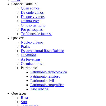
Coñece Carballo
Quen somos
De onde vimos
De que vivimos
Cultura viva
O noso territorio
Por parroquias
Teléfonos de interese
Que ver
Núcleo urbano
Praias
Espazo natural Razo Baldaio
O Anllóns
As fervenzas
Os miradoiros
Patrimonio
Patrimonio arqueolóxico
Patrimonio relixioso
Patrimonio civil
Patrimonio etnográfico
Arte urbana
Que facer
Rutas
Surf