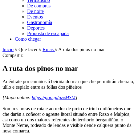
Termalismo
De compras
De noite
Eventos
Gastronomía
Deportes
Proposta de escapada
Como chegar
Inicio
// Que facer //
Rutas
// A ruta dos pinos no mar
Compartir:
A ruta dos pinos no mar
Adéntrate por camiños á beiriña do mar que che permitirán cheiralo,
ulilo e espialo entre as follas dos piñeiros
[Mapa online:
https://goo.gl/pzxMSM
]
Son tres horas de ruta e ao redor de preto de trinta quilómetros que
che darán a coñecer o agreste litoral situado entre Razo e Malpica,
así como un dos maiores referentes do territorio bergantiñán, o
Monte Neme, rodeado de lendas e visible dende calquera punto da
nosa comarca.